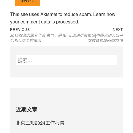
This site uses Akismet to reduce spam.
Learn how
your comment data is processed
.
Previous
Next
文
PREVIOUS
NEXT
2019微澜志愿者年会|勇气，是我
让流动更有希望|中国流动人口子
post:
post:
章
们相互给予的东西
女教育领域回顾2019
导
航
搜
索
：
近期文章
北京三知2024工作报告