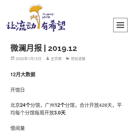
Skip
to
content
SKIP TO CONTENT
微澜月报 | 2019.12
Posted
2020年1月15日
Author
主页君
Categories
项目进展
on
12月大数据
开馆日
北京
24个
分馆，广州
12个
分馆，合计开放428天，平
均每个分馆每周开放
3.0
天
借阅量