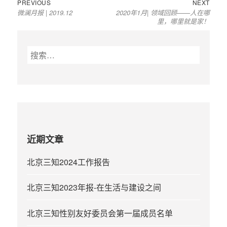
Previous
Next
文
PREVIOUS
NEXT
微澜月报 | 2019.12
2020年1月| 领域回顾——人在哪
post:
post:
章
里，哪里就是家！
导
航
搜
索
：
近期文章
北京三知2024工作报告
北京三知2023年报-在生活与建设之间
北京三知性别友好委员会第一届成员名单