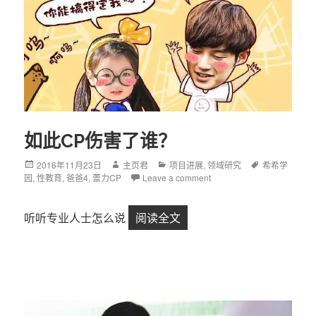
如此CP伤害了谁？
Posted
2016年11月23日
Author
主页君
Categories
项目进展
,
领域研究
Tags
希希学
园
,
on
性教育
,
爸爸4
,
蕾力CP
Leave a comment
听听专业人士怎么说
阅读全文
如此CP伤害了谁？