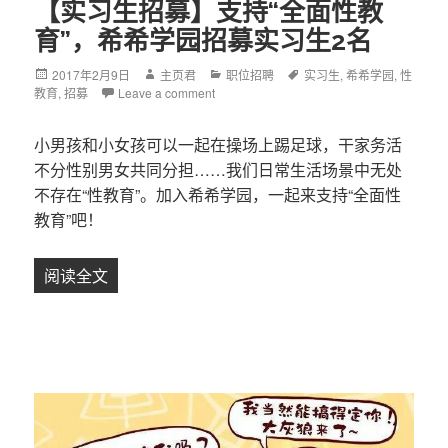
【实习生招募】支持“全面性教
育”，希希学园招募实习生2名
Posted
2017年2月9日
Author
主页君
Categories
职位招聘
Tags
实习生
,
希希学园
,
性
教育
on
,
招募
Leave a comment
小男孩和小女孩可以一起在操场上踢足球，干家务活
不分性别男女共同分担……我们日常生活场景中无处
不存在“性教育”。加入希希学园，一起来支持“全面性
教育”吧！
阅读全文
【实习生招募】支持“全面性教育”，希希学园招