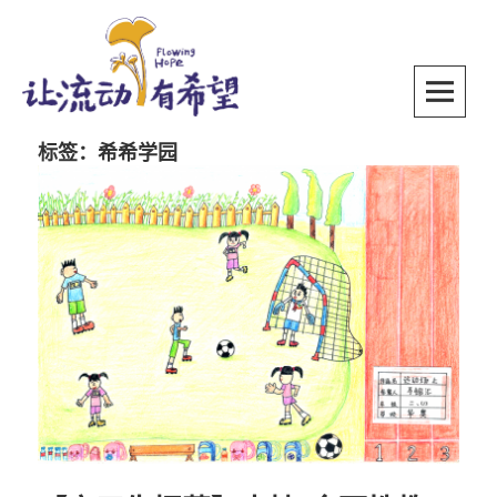
Skip
to
content
SKIP TO CONTENT
标签：希希学园