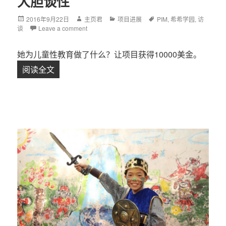
大胆谈性
Posted
2016年9月22日
Author
主页君
Categories
项目进展
Tags
PIM
,
希希学园
,
访
谈
on
Leave a comment
她为儿童性教育做了什么？让项目获得10000美金。
阅读全文
【访谈】韩雪梅：让更多人敢于大胆谈性