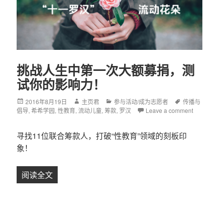
挑战人生中第一次大额募捐，测
试你的影响力！
Posted
2016年8月19日
Author
主页君
Categories
参与活动/成为志愿者
Tags
传播与
倡导
on
,
希希学园
,
性教育
,
流动儿童
,
筹款
,
罗汉
Leave a comment
寻找11位联合筹款人，打破“性教育”领域的刻板印
象！
阅读全文
挑战人生中第一次大额募捐，测试你的影响力！