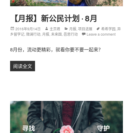
【月报】新公民计划 · 8月
Posted
2016年9月14日
Author
主页君
Categories
月报
,
项目进展
Tags
希希学园
,
异
乡留学记
on
,
微澜行动
,
月报
,
未来国
,
邑思行动
Leave a comment
8月份，流动更精彩，就看你要不要一起来？
阅读全文
【月报】新公民计划 · 8月