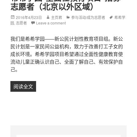
志愿者（北京以外区域）
Posted
2016年4月23日
Author
主页君
Categories
参与活动/成为志愿者
Tags
希希学
园
,
on
志愿者
Leave a comment
我们是希希学园——新公民计划性教育项目组。新公
民计划是一家民间公益机构，致力于改善打工子女的
成长环境。希希学园项目希望通过全面性健康教育使
流动儿童正确认识自己、全面了解自己、有效保护自
己。
阅读全文
希希学园“全面性教育项目”招募志愿者（北京以