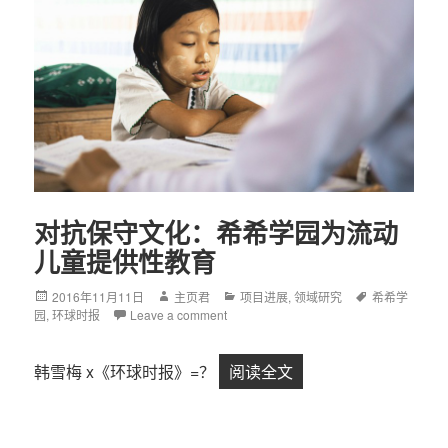
对抗保守文化：希希学园为流动
儿童提供性教育
Posted
2016年11月11日
Author
主页君
Categories
项目进展
,
领域研究
Tags
希希学
园
,
on
环球时报
Leave a comment
韩雪梅 x《环球时报》=？
阅读全文
对抗保守文化：希希