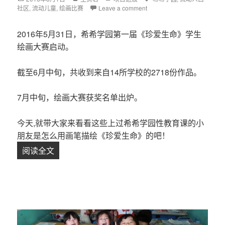
社区
on
,
流动儿童
,
绘画比赛
Leave a comment
2016年5月31日，希希学园第一届《珍爱生命》学生
绘画大赛启动。
截至6月中旬，共收到来自14所学校的2718份作品。
7月中旬，绘画大赛获奖名单出炉。
今天,就带大家来看看这些上过希希学园性教育课的小
朋友是怎么用画笔描绘《珍爱生命》的吧！
阅读全文
当大部分孩子还对爱情懵懵懂懂时，他们已经知道“