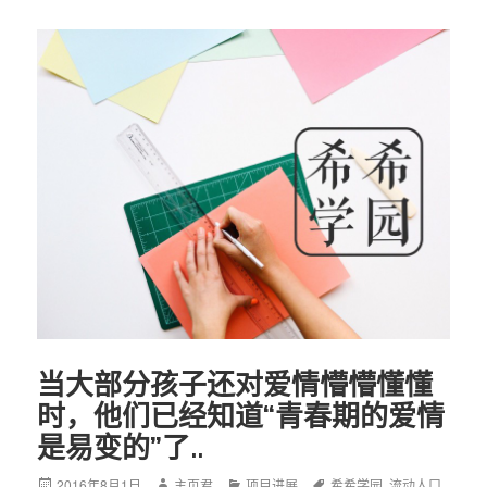
当大部分孩子还对爱情懵懵懂懂
时，他们已经知道“青春期的爱情
是易变的”了..
Posted
2016年8月1日
Author
主页君
Categories
项目进展
Tags
希希学园
,
流动人口