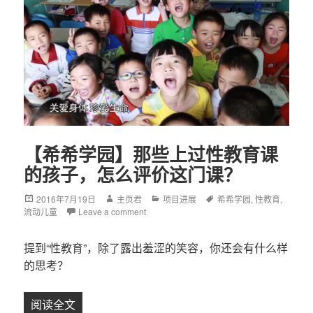
【希希学园】那些上过性教育课
的孩子，怎么评价这门课？
Posted
2016年7月19日
Author
主页君
Categories
项目进展
Tags
希希学园
,
性教育
,
流动儿童
on
Leave a comment
提到“性教育”，除了露出羞涩的笑容，你还会有什么样
的思考？
阅读全文
【希希学园】那些上过性教育课的孩子，怎么评