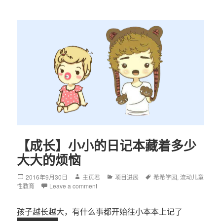
【成长】小小的日记本藏着多少
大大的烦恼
Posted
2016年9月30日
Author
主页君
Categories
项目进展
Tags
希希学园
,
流动儿童
性教育
on
Leave a comment
孩子越长越大，有什么事都开始往小本本上记了