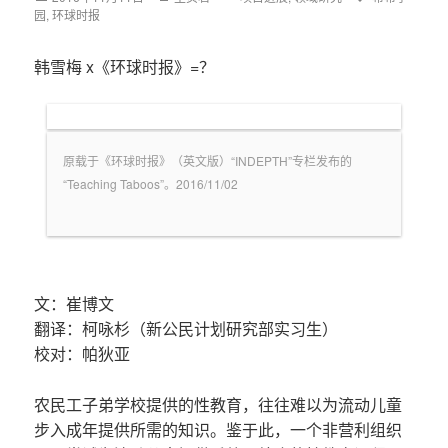
园
,
on
环球时报
韩雪梅 x《环球时报》=？
原载于《环球时报》（英文版）“INDEPTH”专栏发布的
“Teaching Taboos”。2016/11/02
文：崔博文
翻译：柯咏杉（新公民计划研究部实习生）
校对：帕狄亚
农民工子弟学校提供的性教育，往往难以为流动儿童
步入成年提供所需的知识。鉴于此，一个非营利组织