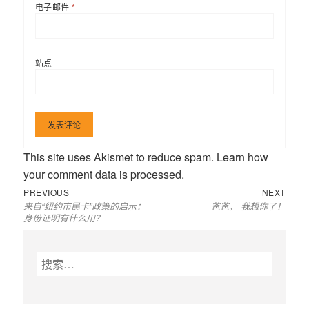
电子邮件
*
站点
This site uses Akismet to reduce spam.
Learn how
your comment data is processed
.
Previous
Next
文
PREVIOUS
NEXT
来自“纽约市民卡”政策的启示：
爸爸， 我想你了！
post:
post:
章
身份证明有什么用？
导
航
搜
索
：