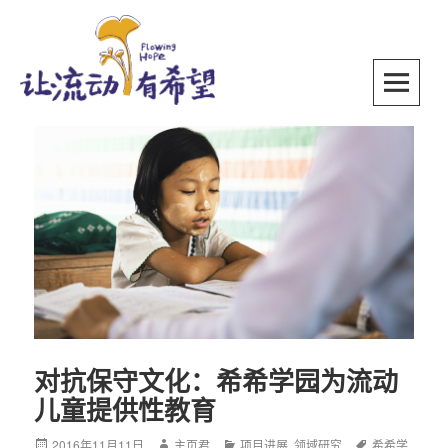
Skip
to
content
SKIP TO CONTENT
对抗保守文化：希希学园为流动
儿童提供性教育
Posted
2016年11月11日
Author
主页君
Categories
项目进展
,
领域研究
Tags
希希学