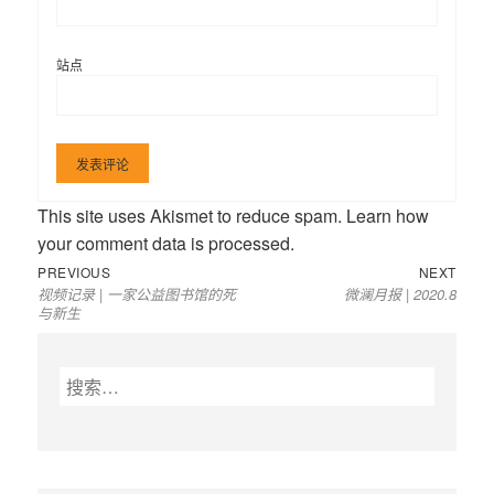
站点
This site uses Akismet to reduce spam.
Learn how
your comment data is processed
.
Previous
Next
文
PREVIOUS
NEXT
视频记录 | 一家公益图书馆的死
微澜月报 | 2020.8
post:
post:
章
与新生
导
航
搜
索
：