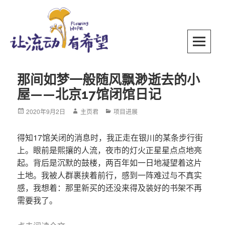
Skip
to
content
SKIP TO CONTENT
那间如梦一般随风飘渺逝去的小
屋——北京17馆闭馆日记
Posted
2020年9月2日
Author
主页君
Categories
项目进展
on
得知17馆关闭的消息时，我正走在银川的某条步行街
上。眼前是熙攘的人流，夜市的灯火正星星点点地亮
起。背后是沉默的鼓楼，两百年如一日地凝望着这片
土地。我被人群裹挟着前行，感到一阵难过与不真实
感，我想着：那里新买的还没来得及装好的书架不再
需要我了。