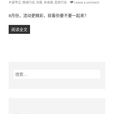
乡留学记
on
,
微澜行动
,
月报
,
未来国
,
邑思行动
Leave a comment
8月份，流动更精彩，就看你要不要一起来？
阅读全文
【月报】新公民计划 · 8月
搜
索
：