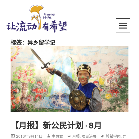
Skip
to
content
SKIP TO CONTENT
标签：异乡留学记
【月报】新公民计划 · 8月
Posted
2016年9月14日
Author
主页君
Categories
月报
,
项目进展
Tags
希希学园
,
异