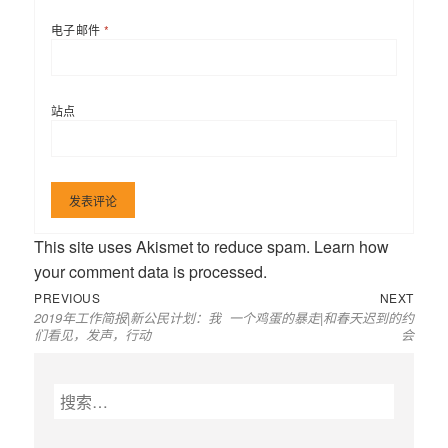
电子邮件
*
站点
This site uses Akismet to reduce spam.
Learn how
your comment data is processed
.
Previous
Next
文
PREVIOUS
NEXT
2019年工作简报|新公民计划：我
一个鸡蛋的暴走|和春天迟到的约
post:
post:
章
们看见，发声，行动
会
导
航
搜
索
：