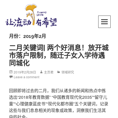
Skip
to
content
SKIP TO CONTENT
月份：2019年2月
二月关键词| 两个好消息！放开城
市落户限制，随迁子女入学待遇
同城化
Posted
2019年2月28日
Author
主页君
Categories
领域研究
on
Leave a comment
回顾即将过去的二月，我们从诸多的新闻和热点中拣
选出“2018年教育数据” “中国教育现代化2035”“留守儿
童”“心理健康蓝皮书”“现代化都市圈”五个关键词，记录
这些与我们息息相关的现象或政策，洞察我们生活其
中的社会。