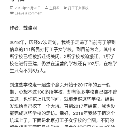
Posted
2018年11月20日
Author
主页君
Categories
打工子女学校
on
Leave a comment
作者：魏佳羽
2018年，历经27次走访，我终于走遍了当前有了解到
信息的111所民办打工子女学校，到目前为之，其中8
所学校已经被拆迁或关闭、2所学校被迫搬迁、1所学
校在进行重建，仍然在运营的学校还有102所，在校学
生只有不到5万人。
到这些学校走一遍这个念头开始于2017年的五一假
期，心想不过100多所学校，却有很多学校自己都不曾
去过，也许花上几天时间，就能走遍这些学校。结果
发现给自己挖了一个大坑，直到2017年结束，我也没
能完成这些学校的走访。幸好，2018年我终于把这个
坑填上了，下面是北京打工子女学校的全图，不同的