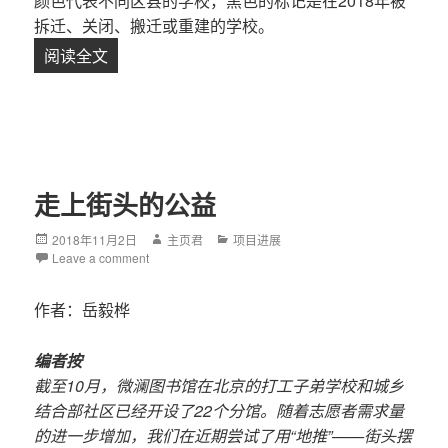
颜色代表不同区县的学校，黑色的标记是在2018年被
拆迁、关闭、搬迁或重建的学校。
阅读全文
行走在城市边缘，看见打工子女学校
走上街头的公益
Posted
2018年11月2日
Author
主页君
Categories
项目进展
on
Leave a comment
作者：岳毅桦
编者按
截至10月，微澜图书馆在北京的打工子弟学校和城乡
结合部社区已经开设了22个分馆。随着志愿者需求量
的进一步增加，我们在近期尝试了用“地推”——街头摆