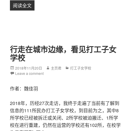
阅读全文
亲历| 北京大兴打工子弟学校拆迁风波
行走在城市边缘，看见打工子女
学校
Posted
2018年11月20日
Author
主页君
Categories
打工子女学校
on
Leave a comment
作者：魏佳羽
2018年，历经27次走访，我终于走遍了当前有了解到
信息的111所民办打工子女学校，到目前为之，其中8
所学校已经被拆迁或关闭、2所学校被迫搬迁、1所学
校在进行重建，仍然在运营的学校还有102所，在校学