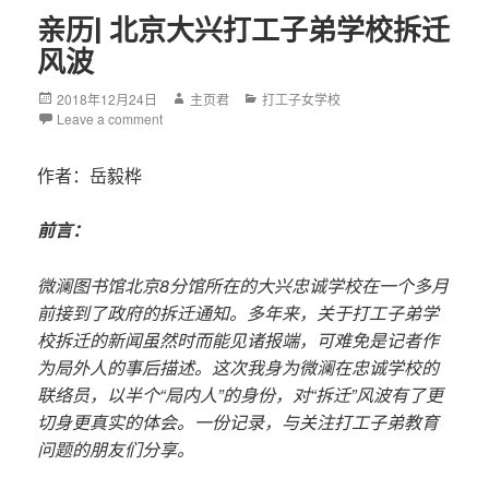
亲历| 北京大兴打工子弟学校拆迁
风波
Posted
2018年12月24日
Author
主页君
Categories
打工子女学校
on
Leave a comment
作者：岳毅桦
前言：
微澜图书馆北京8分馆所在的大兴忠诚学校在一个多月
前接到了政府的拆迁通知。多年来，关于打工子弟学
校拆迁的新闻虽然时而能见诸报端，可难免是记者作
为局外人的事后描述。这次我身为微澜在忠诚学校的
联络员，以半个“局内人”的身份，对“拆迁”风波有了更
切身更真实的体会。一份记录，与关注打工子弟教育
问题的朋友们分享。