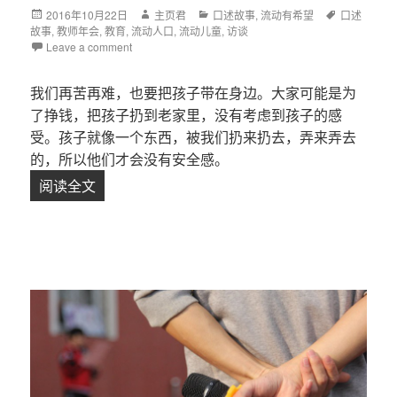
Posted
2016年10月22日
Author
主页君
Categories
口述故事
,
流动有希望
Tags
口述
故事
on
,
教师年会
,
教育
,
流动人口
,
流动儿童
,
访谈
Leave a comment
我们再苦再难，也要把孩子带在身边。大家可能是为
了挣钱，把孩子扔到老家里，没有考虑到孩子的感
受。孩子就像一个东西，被我们扔来扔去，弄来弄去
的，所以他们才会没有安全感。
阅读全文
【口述故事】北漂十五年后，我办了一家幼儿园