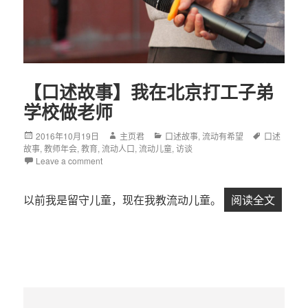
【口述故事】我在北京打工子弟
学校做老师
Posted
2016年10月19日
Author
主页君
Categories
口述故事
,
流动有希望
Tags
口述
故事
on
,
教师年会
,
教育
,
流动人口
,
流动儿童
,
访谈
Leave a comment
以前我是留守儿童，现在我教流动儿童。
阅读全文
【口