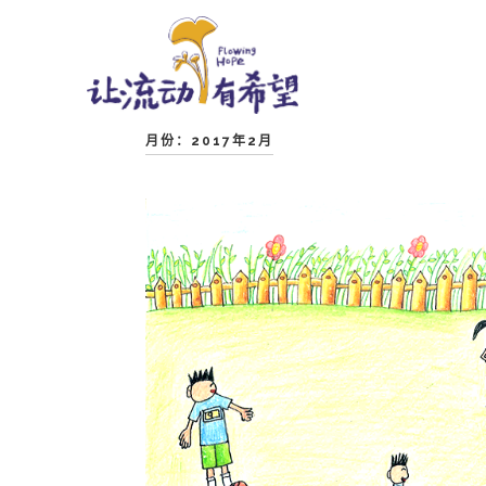
SKIP 
Skip
to
月份：2017年2月
content