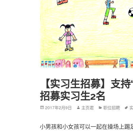
【实习生招募】支持
招募实习生2名
Posted
2017年2月9日
Author
主页君
Categories
职位招聘
T
on
小男孩和小女孩可以一起在操场上踢