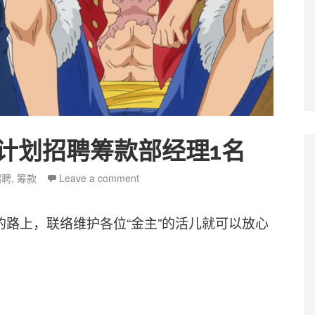
计划招聘筹款部经理1名
ags
招聘
,
筹款
Leave a comment
路上，联络维护各位“金主”的活儿就可以放心
部经理1名