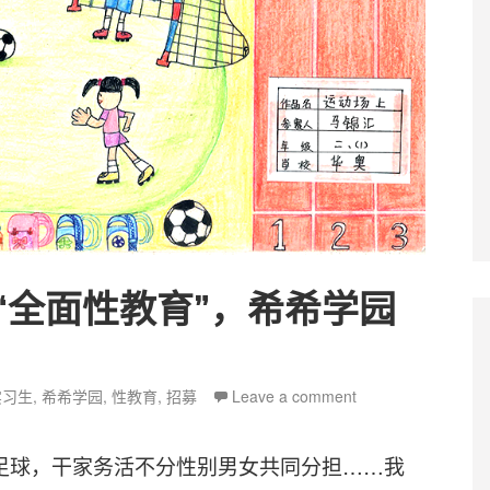
“全面性教育”，希希学园
ags
实习生
,
希希学园
,
性教育
,
招募
Leave a comment
足球，干家务活不分性别男女共同分担……我