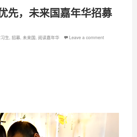
优先，未来国嘉年华招募
ags
实习生
,
招募
,
未来国
,
阅读嘉年华
Leave a comment
嘉年华招募实习生3名