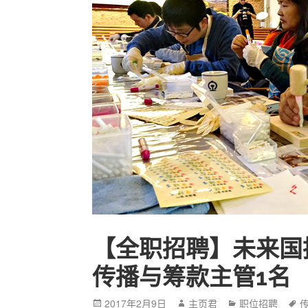
【全职招聘】未来国
传播与筹款主管1名
Posted
2017年2月9日
Author
主页君
Categories
职位招聘
T