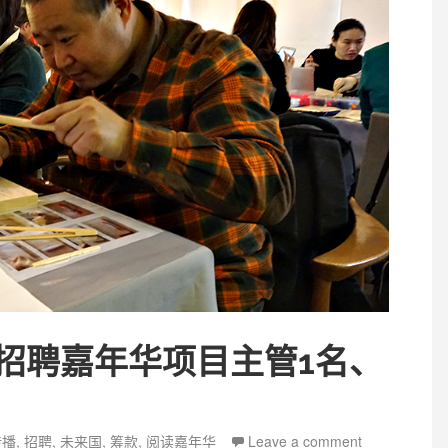
招聘嘉年华项目主管1名、
ags
传播
,
招聘
,
未来国
,
筹款
,
阅读嘉年华
Leave a comment