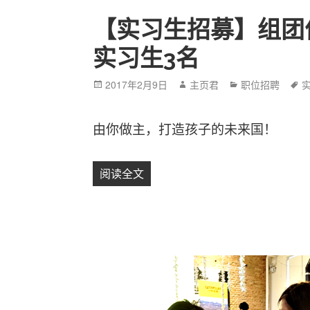
【实习生招募】组团
实习生3名
Posted
2017年2月9日
Author
主页君
Categories
职位招聘
T
on
由你做主，打造孩子的未来国！
阅读全文
【实习生招募】组团优先，未来国