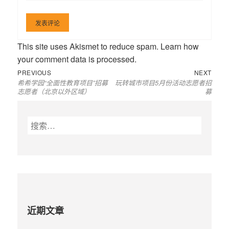
This site uses Akismet to reduce spam.
Learn how
your comment data is processed
.
Previous
Next
文
PREVIOUS
NEXT
希希学园“全面性教育项目”招募
玩转城市项目5月份活动志愿者招
post:
post:
章
志愿者（北京以外区域）
募
导
航
搜
索
：
近期文章