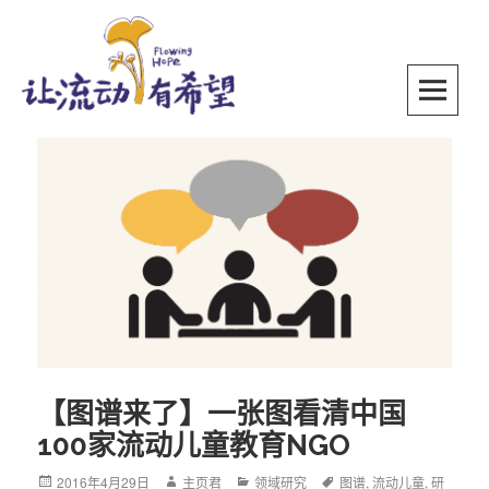
Skip
to
content
SKIP TO CONTENT
【图谱来了】一张图看清中国
100家流动儿童教育NGO
Posted
2016年4月29日
Author
主页君
Categories
领域研究
Tags
图谱
,
流动儿童
,
研