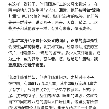
有这样一群孩子，他们跟随打工的父母来到城市，在
陌生的地方开始生活与学习。
通常，他们被叫做“流动
儿童”。
甩开悲情的色彩，抛开“流动”的标签，他们首
先是一群孩子。说到孩子，未来、天真、希望……这
些孩子和其他孩子一样，有梦有未来，快乐成长。
“流动”本身也不是什么贬义的词汇，正常的流动是社
会良性运转的标志。
北京地铁里，经常滚动播放的宣
传片，标题就叫：“流动的城市”。多少人来到这里，或
为生计，或为梦想，奋斗着。您，也是吧？
流动，我
更愿意说它缘于希望。
流动伴随着希望，但也伴随着问题，尤其对于孩子。
在中国，有
3581万
流动儿童，其中
205万
流动儿童为
了有学上，只能在民办打工子弟学校就读。各式出租
房、狭窄的巷子、丛生的植物和遍地的垃圾，这就是
当下中国超过八成的流动人口居住地。这里没有所谓
的“城市配套公共服务设施”，也无从给孩子一个安全、