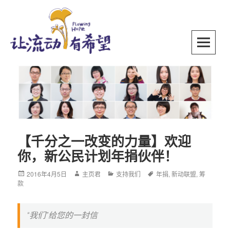
Skip
to
content
SKIP TO CONTENT
【千分之一改变的力量】欢迎
你，新公民计划年捐伙伴！
Posted
2016年4月5日
Author
主页君
Categories
支持我们
Tags
年捐
,
新动联盟
,
筹
款
on
“我们”给您的一封信