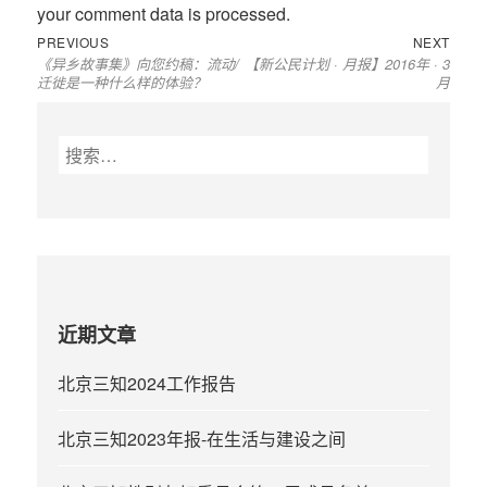
your comment data is processed
.
Previous
Next
文
PREVIOUS
NEXT
《异乡故事集》向您约稿：流动/
【新公民计划 · 月报】2016年 · 3
post:
post:
章
迁徙是一种什么样的体验？
月
导
航
搜
索
：
近期文章
北京三知2024工作报告
北京三知2023年报-在生活与建设之间