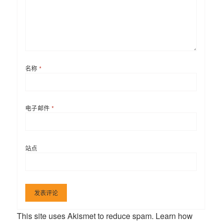
名称
*
电子邮件
*
站点
This site uses Akismet to reduce spam.
Learn how