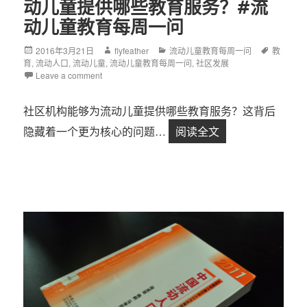
动儿童提供哪些教育服务？#流
动儿童教育每周一问
Posted
2016年3月21日
Author
flyfeather
Categories
流动儿童教育每周一问
Tags
教
育
,
on
流动人口
,
流动儿童
,
流动儿童教育每周一问
,
社区发展
Leave a comment
社区机构能够为流动儿童提供哪些教育服务？这背后
隐藏着一个更为核心的问题…
阅读全文
【第16问】社区