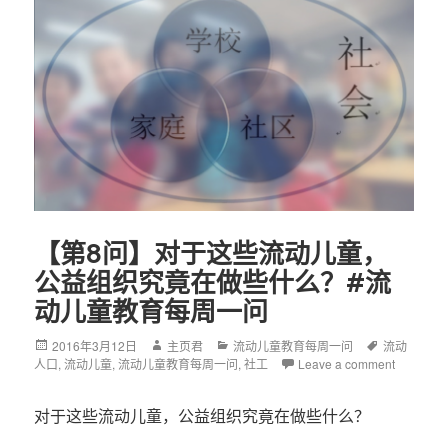
【第8问】对于这些流动儿童，
公益组织究竟在做些什么？#流
动儿童教育每周一问
Posted
2016年3月12日
Author
主页君
Categories
流动儿童教育每周一问
Tags
流动
人口
on
,
流动儿童
,
流动儿童教育每周一问
,
社工
Leave a comment
对于这些流动儿童，公益组织究竟在做些什么？