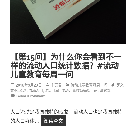
【第15问】为什么你会看到不一
样的流动人口统计数据？#流动
儿童教育每周一问
Posted
2016年3月20日
Author
主页君
Categories
流动儿童教育每周一问
Tags
定义
,
数据
on
,
概念
,
流动人口
,
流动儿童
,
流动儿童教育每周一问
,
研究部
Leave a comment
人口流动是我国独特的现象，流动人口也是我国独特
的人口群体…
阅读全文
【第15问】为什么你会看到不一