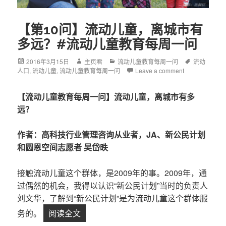
【第10问】流动儿童，离城市有
多远？#流动儿童教育每周一问
Posted
2016年3月15日
Author
主页君
Categories
流动儿童教育每周一问
Tags
流动
人口
on
,
流动儿童
,
流动儿童教育每周一问
Leave a comment
【流动儿童教育每周一问】流动儿童，离城市有多
远？
作者：高科技行业管理咨询从业者，
JA
、新公民计划
和圆恩空间志愿者 吴岱昳
接触流动儿童这个群体，是2009年的事。2009年，通
过偶然的机会，我得以认识“新公民计划”当时的负责人
刘文华，了解到“新公民计划”是为流动儿童这个群体服
务的。
阅读全文
【第10问】流动儿童，离城市有多远？