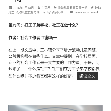
Posted
2016年3月13日
Author
主页君
Categories
流动儿童教育每周一问
Tags
流动
儿童
on
,
流动儿童教育每周一问
,
玩转城市
,
社工
Leave a comment
第九问：打工子弟学校，社工在做什么？
作者：社会工作者
工藤新一
在上一期文章中，王小珺分享了针对流动儿童问题，
公益机构都在做些什么。文章中提到，在学校层面，
专业的社会工作者是一支主要的工作力量。于是，问
题来了……什么是社工？社工们在打工子弟学校都做
些什么呢？不少看官都有这样的好奇。
阅读全文
【第9问