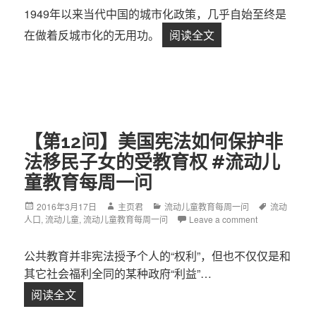
1949年以来当代中国的城市化政策，几乎自始至终是
在做着反城市化的无用功。
阅读全文
【第13问】大城市
【第12问】美国宪法如何保护非
法移民子女的受教育权 #流动儿
童教育每周一问
Posted
2016年3月17日
Author
主页君
Categories
流动儿童教育每周一问
Tags
流动
人口
on
,
流动儿童
,
流动儿童教育每周一问
Leave a comment
公共教育并非宪法授予个人的“权利”，但也不仅仅是和
其它社会福利全同的某种政府“利益”…
阅读全文
【第12问】美国宪法如何保护非法移民子女的受