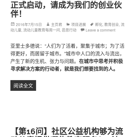
正式启动，请成为我们的创业伙
伴！
Posted
2016年7月15日
Author
主页君
Categories
项目进展
Tags
孵化
,
教育创业
,
流
动儿童
on
,
流动儿童教育每周一问
,
邑思行动
Leave a comment
亚里士多德说：“人们为了活着，聚集于城市；为了活
得更好，而居留于城市。”城市中人口的流入与流出，
产生了新的生机、张力与问题。
在城市中思考并积极
寻求解决方案的行动者，就是我们想要找到的人。
阅读全文
【邑思行动】教育创业孵化项目正式启动，请成
【第16问】社区公益机构够为流