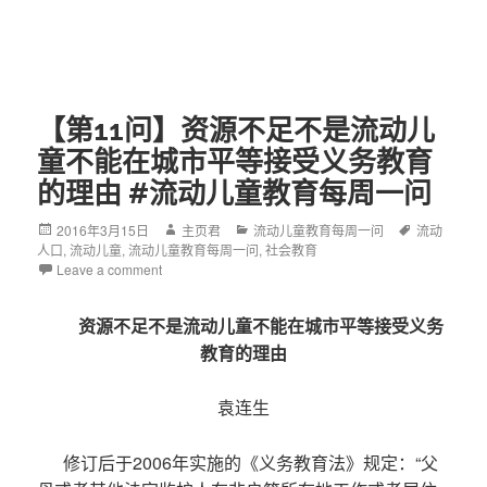
【第11问】资源不足不是流动儿
童不能在城市平等接受义务教育
的理由 #流动儿童教育每周一问
Posted
2016年3月15日
Author
主页君
Categories
流动儿童教育每周一问
Tags
流动
人口
on
,
流动儿童
,
流动儿童教育每周一问
,
社会教育
Leave a comment
资源不足不是流动儿童不能在城市平等接受义务
教育的理由
袁连生
修订后于2006年实施的《义务教育法》规定：“父