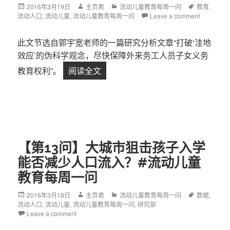
Posted
2016年3月19日
Author
主页君
Categories
流动儿童教育每周一问
Tags
教育
,
流动人口
on
,
流动儿童
,
流动儿童教育每周一问
Leave a comment
此文节选自郭宇宽老师的一篇研究分析文章“打破‘洼地
效应’的伪科学观念，尽快保障外来务工人员子女义务
教育权利”。
阅读全文
【第14问】面对流动儿童教育问题
【第13问】大城市狙击孩子入学
能否减少人口流入？#流动儿童
教育每周一问
Posted
2016年3月18日
Author
主页君
Categories
流动儿童教育每周一问
Tags
数据
,
流动人口
on
,
流动儿童
,
流动儿童教育每周一问
,
研究部
Leave a comment