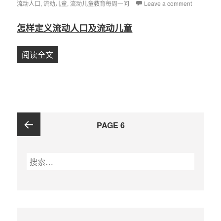
流动人口
on
,
流动儿童
,
流动儿童教育每周一问
Leave a comment
怎样定义流动人口及流动儿童
阅读全文
【第1问】你是流动人口吗？#流动儿童教育二十
文
PAGE
6
章
导
Previous
航
搜
索
page
：