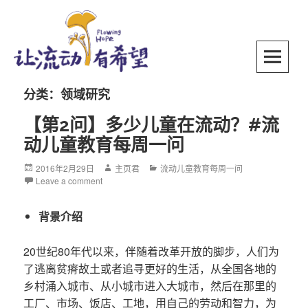
Skip
to
content
SKIP TO CONTENT
分类：领域研究
【第2问】多少儿童在流动？#流
动儿童教育每周一问
Posted
2016年2月29日
Author
主页君
Categories
流动儿童教育每周一问
on
Leave a comment
背景介绍
20世纪80年代以来，伴随着改革开放的脚步，人们为
了逃离贫瘠故土或者追寻更好的生活，从全国各地的
乡村涌入城市、从小城市进入大城市，然后在那里的
工厂、市场、饭店、工地，用自己的劳动和智力，为