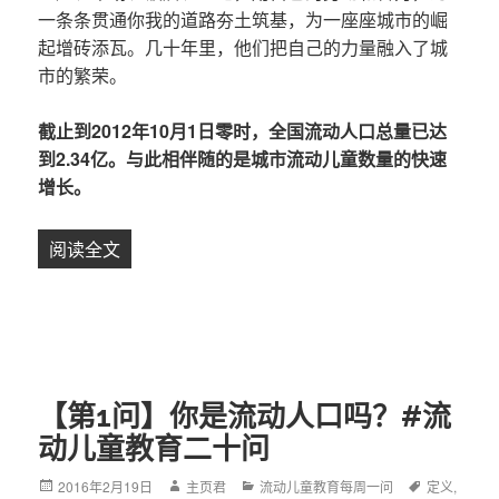
一条条贯通你我的道路夯土筑基，为一座座城市的崛
起增砖添瓦。几十年里，他们把自己的力量融入了城
市的繁荣。
截止到2012年10月1日零时，全国流动人口总量已达
到2.34亿。与此相伴随的是城市流动儿童数量的快速
增长。
阅读全文
【第2问】多少儿童在流动？#流动儿童教育每周
【第1问】你是流动人口吗？#流
动儿童教育二十问
Posted
2016年2月19日
Author
主页君
Categories
流动儿童教育每周一问
Tags
定义
,